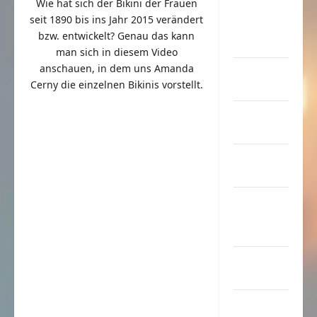
Wie hat sich der Bikini der Frauen
Dumme
seit 1890 bis ins Jahr 2015 verändert
Luder &
bzw. entwickelt? Genau das kann
Boys
man sich in diesem Video
anschauen, in dem uns Amanda
eklige
Cerny die einzelnen Bikinis vorstellt.
Sachen
Essen &
Trinken
Extrem &
Aua
Freche
Girls &
Boys
Freizeit &
Erholung
Geile