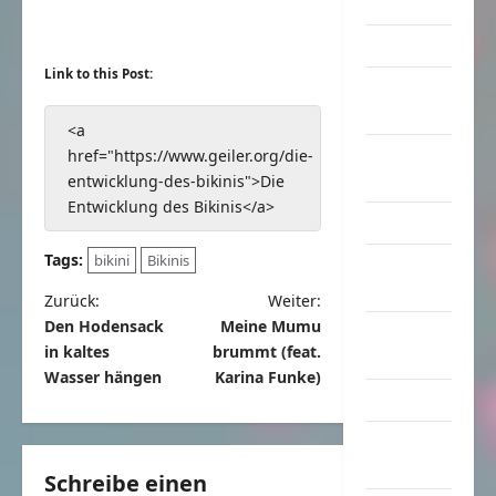
Werbung
Hot Musik
Link to this Post:
Lustige
Sachen
<a
Party &
href="https://www.geiler.org/die-
Feiern
entwicklung-des-bikinis">Die
Entwicklung des Bikinis</a>
Picdump
Tags:
bikini
Bikinis
Schreckliche
Girls & Boys
B
Zurück:
Weiter:
Den Hodensack
Meine Mumu
Sexy
e
in kaltes
brummt (feat.
Arbeit
i
Wasser hängen
Karina Funke)
Sexy Clips
t
r
Sexy Fails
& Pain
a
Schreibe einen