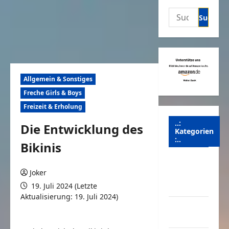
Suchen
nach:
Allgemein & Sonstiges
Freche Girls & Boys
Freizeit & Erholung
..:
Die Entwicklung des
Kategorien
:..
Bikinis
Allgemein
Joker
&
19. Juli 2024 (Letzte
Sonstiges
Aktualisierung: 19. Juli 2024)
Alte Girls &
0 Kommentare
Boys